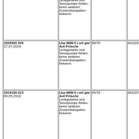
Lenkgetriebe und
Servopumpe fehlen,
keine weiteren
Zustandsangaben
bekannt.
1929350.020
Lkw MAN 5 t mil glw
08/78
461118
17.07.2019
4x4 Pritsche
Lenkgetriebe und
Servopumpe fehlen,
keine weiteren
Zustandsangaben
bekannt.
1919150.013
Lkw MAN 5 t mil glw
05/79
461197
06.05.2019
4x4 Pritsche
Lenkgetriebe und
Servopumpe fehlen,
keine weiteren
Zustandsangaben
bekannt.