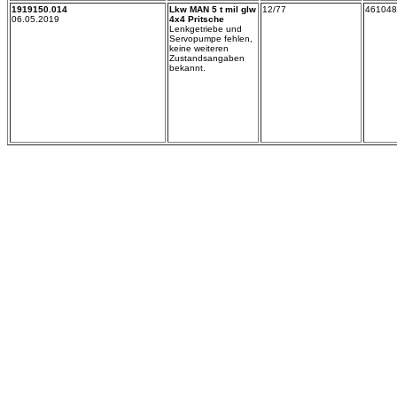
1919150.014
Lkw MAN 5 t mil glw
12/77
461048
06.05.2019
4x4 Pritsche
Lenkgetriebe und
Servopumpe fehlen,
keine weiteren
Zustandsangaben
bekannt.