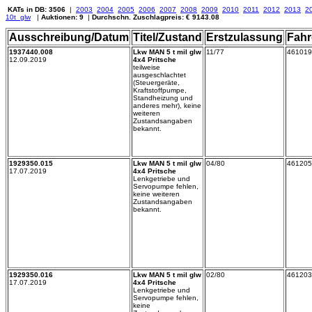
KATs in DB: 3506
|
2003
2004
2005
2006
2007
2008
2009
2010
2011
2012
2013
2
10t_glw
|
Auktionen: 9
|
Durchschn. Zuschlagpreis: € 9143.08
Ausschreibung/Datum
Titel/Zustand
Erstzulassung
Fahr
1937440.008
Lkw MAN 5 t mil glw
11/77
461019
12.09.2019
4x4 Pritsche
teilweise
ausgeschlachtet
(Steuergeräte,
Kraftstoffpumpe,
Standheizung und
anderes mehr), keine
weiteren
Zustandsangaben
bekannt.
1929350.015
Lkw MAN 5 t mil glw
04/80
461205
17.07.2019
4x4 Pritsche
Lenkgetriebe und
Servopumpe fehlen,
keine weiteren
Zustandsangaben
bekannt.
1929350.016
Lkw MAN 5 t mil glw
02/80
461203
17.07.2019
4x4 Pritsche
Lenkgetriebe und
Servopumpe fehlen,
keine