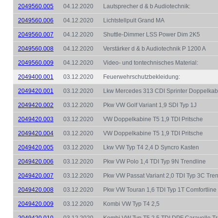
2049560.005
04.12.2020
Lautsprecher d & b Audiotechnik:
2049560.006
04.12.2020
Lichtstellpult Grand MA
2049560.007
04.12.2020
Shuttle-Dimmer LSS Power Dim 2K5
2049560.008
04.12.2020
Verstärker d & b Audiotechnik P 1200 A
2049560.009
04.12.2020
Video- und tontechnisches Material:
2049400.001
03.12.2020
Feuerwehrschutzbekleidung:
2049420.001
03.12.2020
Lkw Mercedes 313 CDI Sprinter Doppelkabi
2049420.002
03.12.2020
Pkw VW Golf Variant 1,9 SDI Typ 1J
2049420.003
03.12.2020
VW Doppelkabine T5 1,9 TDI Pritsche
2049420.004
03.12.2020
VW Doppelkabine T5 1,9 TDI Pritsche
2049420.005
03.12.2020
Lkw VW Typ T4 2,4 D Syncro Kasten
2049420.006
03.12.2020
Pkw VW Polo 1,4 TDI Typ 9N Trendline
2049420.007
03.12.2020
Pkw VW Passat Variant 2,0 TDI Typ 3C Tren
2049420.008
03.12.2020
Pkw VW Touran 1,6 TDI Typ 1T Comfortline
2049420.009
03.12.2020
Kombi VW Typ T4 2,5
2049420.010
03.12.2020
Kombi VW Typ T5 2,5 TDI DPF Caravelle Tr