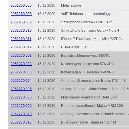
2051260.006
15.12.2020
Metallspinde
2051260.008
15.12.2020
VoIP-Telefone snom technology:
2051260.009
15.12.2020
Smartphone Lenova PHAB 2 Pro
2051260.010
15.12.2020
Smartphone Samsung Galaxy Note 4
2051260.011
15.12.2020
iPhone 7 Plus Apple Mod. MN4P2ZD/A
2051260.012
15.12.2020
EDV-Geräte u. a.:
2051270.001
15.12.2020
Einachsschlepper Agria 550 KL
2051270.002
15.12.2020
Kettensägen Husqvarna 576 XPG
2051270.003
15.12.2020
Kettensägen Husqvarna 550 XPG
2051270.004
15.12.2020
Anhänge-Streumaschine Epoke ITM 45 B
2051270.005
15.12.2020
Aufbau-Streumaschine Schmidt Stratos B 
2051270.008
15.12.2020
Motormäher Vogel & Noot Jet-Hydro
2051270.009
15.12.2020
Randstreifenmähgerät Mulag MRM 300
2051270.010
15.12.2020
Anhänge-Streumaschine Schmidt Stratos 
2051270.012
15.12.2020
Buschholzhacker Tünnissen 327 M