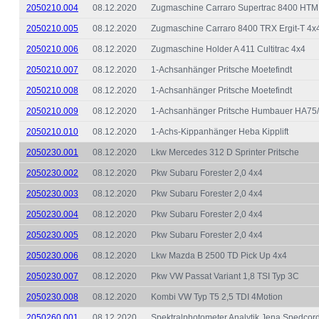
2050210.004
08.12.2020
Zugmaschine Carraro Supertrac 8400 HTM
2050210.005
08.12.2020
Zugmaschine Carraro 8400 TRX Ergit-T 4x
2050210.006
08.12.2020
Zugmaschine Holder A 411 Cultitrac 4x4
2050210.007
08.12.2020
1-Achsanhänger Pritsche Moetefindt
2050210.008
08.12.2020
1-Achsanhänger Pritsche Moetefindt
2050210.009
08.12.2020
1-Achsanhänger Pritsche Humbauer HA75
2050210.010
08.12.2020
1-Achs-Kippanhänger Heba Kipplift
2050230.001
08.12.2020
Lkw Mercedes 312 D Sprinter Pritsche
2050230.002
08.12.2020
Pkw Subaru Forester 2,0 4x4
2050230.003
08.12.2020
Pkw Subaru Forester 2,0 4x4
2050230.004
08.12.2020
Pkw Subaru Forester 2,0 4x4
2050230.005
08.12.2020
Pkw Subaru Forester 2,0 4x4
2050230.006
08.12.2020
Lkw Mazda B 2500 TD Pick Up 4x4
2050230.007
08.12.2020
Pkw VW Passat Variant 1,8 TSI Typ 3C
2050230.008
08.12.2020
Kombi VW Typ T5 2,5 TDI 4Motion
2050260.001
08.12.2020
Spektralphotometer Analytik Jena Spedcor