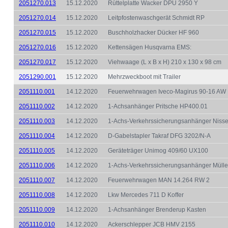
2051270.013
15.12.2020
Rüttelplatte Wacker DPU 2950 Y
2051270.014
15.12.2020
Leitpfostenwaschgerät Schmidt RP
2051270.015
15.12.2020
Buschholzhacker Dücker HF 960
2051270.016
15.12.2020
Kettensägen Husqvarna EMS:
2051270.017
15.12.2020
Viehwaage (L x B x H) 210 x 130 x 98 cm
2051290.001
15.12.2020
Mehrzweckboot mit Trailer
2051110.001
14.12.2020
Feuerwehrwagen Iveco-Magirus 90-16 AW 
2051110.002
14.12.2020
1-Achsanhänger Pritsche HP400.01
2051110.003
14.12.2020
1-Achs-Verkehrssicherungsanhänger Nisse
2051110.004
14.12.2020
D-Gabelstapler Takraf DFG 3202/N-A
2051110.005
14.12.2020
Geräteträger Unimog 409/60 UX100
2051110.006
14.12.2020
1-Achs-Verkehrssicherungsanhänger Mülle
2051110.007
14.12.2020
Feuerwehrwagen MAN 14.264 RW 2
2051110.008
14.12.2020
Lkw Mercedes 711 D Koffer
2051110.009
14.12.2020
1-Achsanhänger Brenderup Kasten
2051110.010
14.12.2020
Ackerschlepper JCB HMV 2155