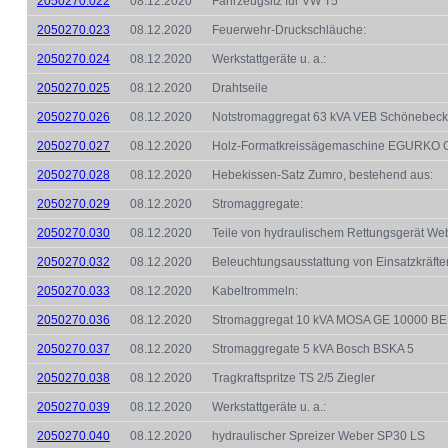
2050270.022
08.12.2020
Fahrzeugsitz für VW T5
2050270.023
08.12.2020
Feuerwehr-Druckschläuche:
2050270.024
08.12.2020
Werkstattgeräte u. a.:
2050270.025
08.12.2020
Drahtseile
2050270.026
08.12.2020
Notstromaggregat 63 kVA VEB Schönebeck
2050270.027
08.12.2020
Holz-Formatkreissägemaschine EGURKO 
2050270.028
08.12.2020
Hebekissen-Satz Zumro, bestehend aus:
2050270.029
08.12.2020
Stromaggregate:
2050270.030
08.12.2020
Teile von hydraulischem Rettungsgerät We
2050270.032
08.12.2020
Beleuchtungsausstattung von Einsatzkräften,
2050270.033
08.12.2020
Kabeltrommeln:
2050270.036
08.12.2020
Stromaggregat 10 kVA MOSA GE 10000 B
2050270.037
08.12.2020
Stromaggregate 5 kVA Bosch BSKA 5
2050270.038
08.12.2020
Tragkraftspritze TS 2/5 Ziegler
2050270.039
08.12.2020
Werkstattgeräte u. a.:
2050270.040
08.12.2020
hydraulischer Spreizer Weber SP30 LS