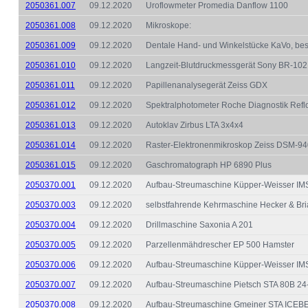
2050361.007
09.12.2020
Uroflowmeter Promedia Danflow 1100
2050361.008
09.12.2020
Mikroskope:
2050361.009
09.12.2020
Dentale Hand- und Winkelstücke KaVo, be
2050361.010
09.12.2020
Langzeit-Blutdruckmessgerät Sony BR-102
2050361.011
09.12.2020
Papillenanalysegerät Zeiss GDX
2050361.012
09.12.2020
Spektralphotometer Roche Diagnostik Refl
2050361.013
09.12.2020
Autoklav Zirbus LTA 3x4x4
2050361.014
09.12.2020
Raster-Elektronenmikroskop Zeiss DSM-9
2050361.015
09.12.2020
Gaschromatograph HP 6890 Plus
2050370.001
09.12.2020
Aufbau-Streumaschine Küpper-Weisser I
2050370.003
09.12.2020
selbstfahrende Kehrmaschine Hecker & Bri
2050370.004
09.12.2020
Drillmaschine Saxonia A 201
2050370.005
09.12.2020
Parzellenmähdrescher EP 500 Hamster
2050370.006
09.12.2020
Aufbau-Streumaschine Küpper-Weisser 
2050370.007
09.12.2020
Aufbau-Streumaschine Pietsch STA 80B 24
2050370.008
09.12.2020
Aufbau-Streumaschine Gmeiner STA ICE