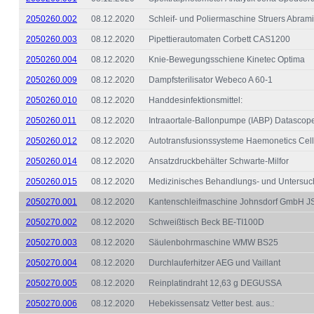
2050260.002
08.12.2020
Schleif- und Poliermaschine Struers Abram
2050260.003
08.12.2020
Pipettierautomaten Corbett CAS1200
2050260.004
08.12.2020
Knie-Bewegungsschiene Kinetec Optima
2050260.009
08.12.2020
Dampfsterilisator Webeco A 60-1
2050260.010
08.12.2020
Handdesinfektionsmittel:
2050260.011
08.12.2020
Intraaortale-Ballonpumpe (IABP) Datascop
2050260.012
08.12.2020
Autotransfusionssysteme Haemonetics Cell
2050260.014
08.12.2020
Ansatzdruckbehälter Schwarte-Milfor
2050260.015
08.12.2020
Medizinisches Behandlungs- und Untersuc
2050270.001
08.12.2020
Kantenschleifmaschine Johnsdorf GmbH J
2050270.002
08.12.2020
Schweißtisch Beck BE-TI100D
2050270.003
08.12.2020
Säulenbohrmaschine WMW BS25
2050270.004
08.12.2020
Durchlauferhitzer AEG und Vaillant
2050270.005
08.12.2020
Reinplatindraht 12,63 g DEGUSSA
2050270.006
08.12.2020
Hebekissensatz Vetter best. aus.: