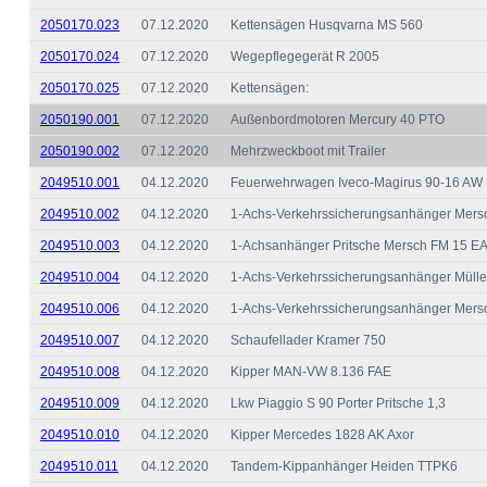
2050170.023
07.12.2020
Kettensägen Husqvarna MS 560
2050170.024
07.12.2020
Wegepflegegerät R 2005
2050170.025
07.12.2020
Kettensägen:
2050190.001
07.12.2020
Außenbordmotoren Mercury 40 PTO
2050190.002
07.12.2020
Mehrzweckboot mit Trailer
2049510.001
04.12.2020
Feuerwehrwagen Iveco-Magirus 90-16 AW 
2049510.002
04.12.2020
1-Achs-Verkehrssicherungsanhänger Mers
2049510.003
04.12.2020
1-Achsanhänger Pritsche Mersch FM 15 E
2049510.004
04.12.2020
1-Achs-Verkehrssicherungsanhänger Mülle
2049510.006
04.12.2020
1-Achs-Verkehrssicherungsanhänger Mers
2049510.007
04.12.2020
Schaufellader Kramer 750
2049510.008
04.12.2020
Kipper MAN-VW 8.136 FAE
2049510.009
04.12.2020
Lkw Piaggio S 90 Porter Pritsche 1,3
2049510.010
04.12.2020
Kipper Mercedes 1828 AK Axor
2049510.011
04.12.2020
Tandem-Kippanhänger Heiden TTPK6