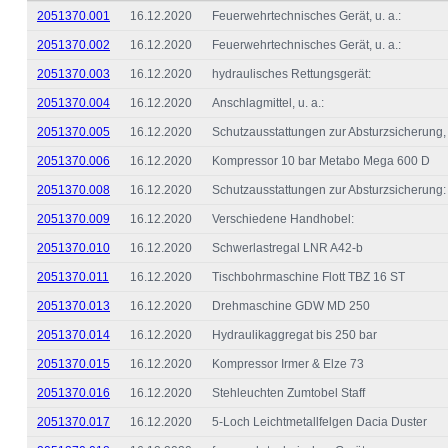
2051370.001
16.12.2020
Feuerwehrtechnisches Gerät, u. a.:
2051370.002
16.12.2020
Feuerwehrtechnisches Gerät, u. a.:
2051370.003
16.12.2020
hydraulisches Rettungsgerät:
2051370.004
16.12.2020
Anschlagmittel, u. a.:
2051370.005
16.12.2020
Schutzausstattungen zur Absturzsicherung, u
2051370.006
16.12.2020
Kompressor 10 bar Metabo Mega 600 D
2051370.008
16.12.2020
Schutzausstattungen zur Absturzsicherung:
2051370.009
16.12.2020
Verschiedene Handhobel:
2051370.010
16.12.2020
Schwerlastregal LNR A42-b
2051370.011
16.12.2020
Tischbohrmaschine Flott TBZ 16 ST
2051370.013
16.12.2020
Drehmaschine GDW MD 250
2051370.014
16.12.2020
Hydraulikaggregat bis 250 bar
2051370.015
16.12.2020
Kompressor Irmer & Elze 73
2051370.016
16.12.2020
Stehleuchten Zumtobel Staff
2051370.017
16.12.2020
5-Loch Leichtmetallfelgen Dacia Duster