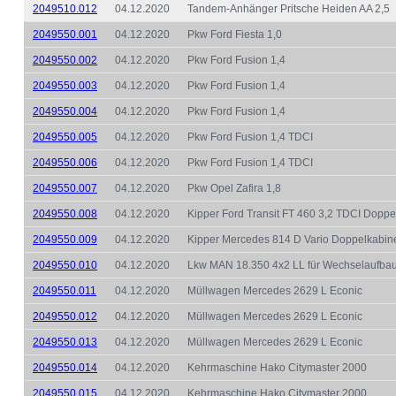
2049510.012
04.12.2020
Tandem-Anhänger Pritsche Heiden AA 2,5
2049550.001
04.12.2020
Pkw Ford Fiesta 1,0
2049550.002
04.12.2020
Pkw Ford Fusion 1,4
2049550.003
04.12.2020
Pkw Ford Fusion 1,4
2049550.004
04.12.2020
Pkw Ford Fusion 1,4
2049550.005
04.12.2020
Pkw Ford Fusion 1,4 TDCI
2049550.006
04.12.2020
Pkw Ford Fusion 1,4 TDCI
2049550.007
04.12.2020
Pkw Opel Zafira 1,8
2049550.008
04.12.2020
Kipper Ford Transit FT 460 3,2 TDCI Doppe
2049550.009
04.12.2020
Kipper Mercedes 814 D Vario Doppelkabin
2049550.010
04.12.2020
Lkw MAN 18.350 4x2 LL für Wechselaufba
2049550.011
04.12.2020
Müllwagen Mercedes 2629 L Econic
2049550.012
04.12.2020
Müllwagen Mercedes 2629 L Econic
2049550.013
04.12.2020
Müllwagen Mercedes 2629 L Econic
2049550.014
04.12.2020
Kehrmaschine Hako Citymaster 2000
2049550.015
04.12.2020
Kehrmaschine Hako Citymaster 2000