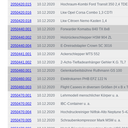
2050420.015
10.12.2020
Hochraum-Kombi Ford Transit 350 2,4 TDE
2050420.016
10.12.2020
Lkw Opel Corsa Combo 1,3 CDTI
2050420.018
10.12.2020
Lkw Citroen Nemo Kasten 1,4
2050440.001
10.12.2020
Forwarder Komatsu 840 TX 8x8
2050440.002
10.12.2020
Holzrückeschlepper HSM 904 ZL
2050440.004
10.12.2020
E-Dreiradstapler Crown SC 3016
2050441.001
10.12.2020
Ackerschlepper MTS 552
2050441.002
10.12.2020
2-Achs-Tiefladeanhänger Gehler K.G. TL7
2050460.001
10.12.2020
Gelenkarbeitsbühne Ruthmann GS 100
2050460.002
10.12.2020
Elektrokarren PHB EFZ 122 N
2050460.003
10.12.2020
Flight Casees in diversen Größen (H x B x T
2050470.001
10.12.2020
Lehrmodell menschlicher Körper u. a.
2050470.002
10.12.2020
IBC-Container u. a.
2050470.004
10.12.2020
Hochdruckreiniger Nilfisk-Alto Neptune 5-4
2050470.005
10.12.2020
Schraubenkompressor Mark MSM u. a.