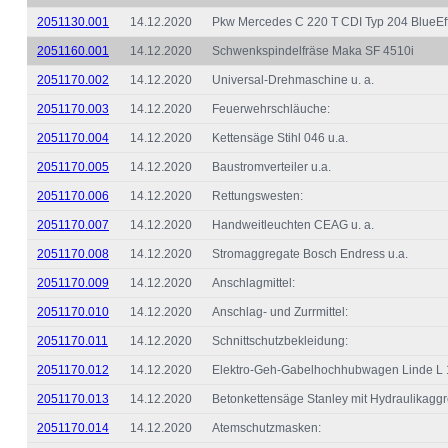
2051130.001
14.12.2020
Pkw Mercedes C 220 T CDI Typ 204 BlueEff
2051160.001
14.12.2020
Schwenkspindelfräse Maka SF 4510i
2051170.002
14.12.2020
Universal-Drehmaschine u. a.
2051170.003
14.12.2020
Feuerwehrschläuche:
2051170.004
14.12.2020
Kettensäge Stihl 046 u.a.
2051170.005
14.12.2020
Baustromverteiler u.a.
2051170.006
14.12.2020
Rettungswesten:
2051170.007
14.12.2020
Handweitleuchten CEAG u. a.
2051170.008
14.12.2020
Stromaggregate Bosch Endress u.a.
2051170.009
14.12.2020
Anschlagmittel:
2051170.010
14.12.2020
Anschlag- und Zurrmittel:
2051170.011
14.12.2020
Schnittschutzbekleidung:
2051170.012
14.12.2020
Elektro-Geh-Gabelhochhubwagen Linde L 
2051170.013
14.12.2020
Betonkettensäge Stanley mit Hydraulikaggr
2051170.014
14.12.2020
Atemschutzmasken: