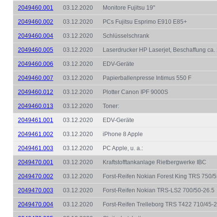
2049460.001
03.12.2020
Monitore Fujitsu 19"
2049460.002
03.12.2020
PCs Fujitsu Esprimo E910 E85+
2049460.004
03.12.2020
Schlüsselschrank
2049460.005
03.12.2020
Laserdrucker HP Laserjet, Beschaffung ca.
2049460.006
03.12.2020
EDV-Geräte
2049460.007
03.12.2020
Papierballenpresse Intimus 550 F
2049460.012
03.12.2020
Plotter Canon IPF 9000S
2049460.013
03.12.2020
Toner:
2049461.001
03.12.2020
EDV-Geräte
2049461.002
03.12.2020
iPhone 8 Apple
2049461.003
03.12.2020
PC Apple, u. a.:
2049470.001
03.12.2020
Kraftstofftankanlage Rietbergwerke IBC
2049470.002
03.12.2020
Forst-Reifen Nokian Forest King TRS 750/5
2049470.003
03.12.2020
Forst-Reifen Nokian TRS-LS2 700/50-26.5
2049470.004
03.12.2020
Forst-Reifen Trelleborg TRS T422 710/45-2