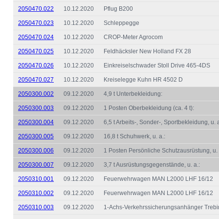
2050470.022
10.12.2020
Pflug B200
2050470.023
10.12.2020
Schleppegge
2050470.024
10.12.2020
CROP-Meter Agrocom
2050470.025
10.12.2020
Feldhäcksler New Holland FX 28
2050470.026
10.12.2020
Einkreiselschwader Stoll Drive 465-4DS
2050470.027
10.12.2020
Kreiselegge Kuhn HR 4502 D
2050300.002
09.12.2020
4,9 t Unterbekleidung:
2050300.003
09.12.2020
1 Posten Oberbekleidung (ca. 4 t):
2050300.004
09.12.2020
6,5 t Arbeits-, Sonder-, Sportbekleidung, u. a
2050300.005
09.12.2020
16,8 t Schuhwerk, u. a.:
2050300.006
09.12.2020
1 Posten Persönliche Schutzausrüstung, u. a.
2050300.007
09.12.2020
3,7 t Ausrüstungsgegenstände, u. a.:
2050310.001
09.12.2020
Feuerwehrwagen MAN L2000 LHF 16/12
2050310.002
09.12.2020
Feuerwehrwagen MAN L2000 LHF 16/12
2050310.003
09.12.2020
1-Achs-Verkehrssicherungsanhänger Trebi