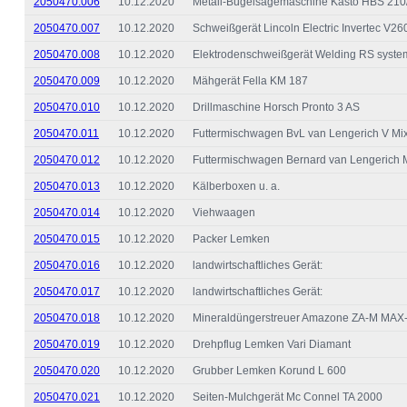
2050470.006
10.12.2020
Metall-Bügelsägemaschine Kasto HBS 210/
2050470.007
10.12.2020
Schweißgerät Lincoln Electric Invertec V26
2050470.008
10.12.2020
Elektrodenschweißgerät Welding RS syste
2050470.009
10.12.2020
Mähgerät Fella KM 187
2050470.010
10.12.2020
Drillmaschine Horsch Pronto 3 AS
2050470.011
10.12.2020
Futtermischwagen BvL van Lengerich V Mi
2050470.012
10.12.2020
Futtermischwagen Bernard van Lengerich
2050470.013
10.12.2020
Kälberboxen u. a.
2050470.014
10.12.2020
Viehwaagen
2050470.015
10.12.2020
Packer Lemken
2050470.016
10.12.2020
landwirtschaftliches Gerät:
2050470.017
10.12.2020
landwirtschaftliches Gerät:
2050470.018
10.12.2020
Mineraldüngerstreuer Amazone ZA-M MAX-
2050470.019
10.12.2020
Drehpflug Lemken Vari Diamant
2050470.020
10.12.2020
Grubber Lemken Korund L 600
2050470.021
10.12.2020
Seiten-Mulchgerät Mc Connel TA 2000