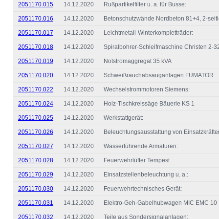
2051170.015
14.12.2020
Rußpartikelfilter u. a. für Busse:
2051170.016
14.12.2020
Betonschutzwände Nordbeton 81+4, 2-seit
2051170.017
14.12.2020
Leichtmetall-Winterkompletträder:
2051170.018
14.12.2020
Spiralbohrer-Schleifmaschine Christen 2-3
2051170.019
14.12.2020
Notstromaggregat 35 kVA
2051170.020
14.12.2020
Schweißrauchabsauganlagen FUMATOR:
2051170.022
14.12.2020
Wechselstrommotoren Siemens:
2051170.024
14.12.2020
Holz-Tischkreissäge Bäuerle KS 1
2051170.025
14.12.2020
Werkstattgerät:
2051170.026
14.12.2020
Beleuchtungsausstattung von Einsatzkräfte
2051170.027
14.12.2020
Wasserführende Armaturen:
2051170.028
14.12.2020
Feuerwehrlüfter Tempest
2051170.029
14.12.2020
Einsatzstellenbeleuchtung u. a.:
2051170.030
14.12.2020
Feuerwehrtechnisches Gerät:
2051170.031
14.12.2020
Elektro-Geh-Gabelhubwagen MIC EMC 10
2051170.032
14.12.2020
Teile aus Sondersignalanlagen: