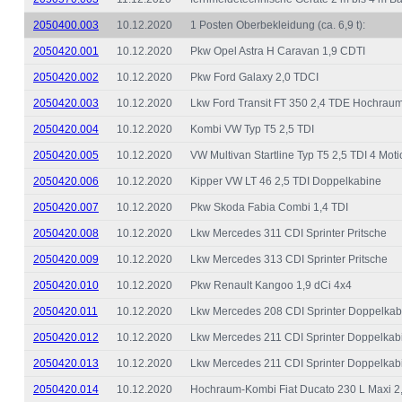
2050400.003
10.12.2020
1 Posten Oberbekleidung (ca. 6,9 t):
2050420.001
10.12.2020
Pkw Opel Astra H Caravan 1,9 CDTI
2050420.002
10.12.2020
Pkw Ford Galaxy 2,0 TDCI
2050420.003
10.12.2020
Lkw Ford Transit FT 350 2,4 TDE Hochrau
2050420.004
10.12.2020
Kombi VW Typ T5 2,5 TDI
2050420.005
10.12.2020
VW Multivan Startline Typ T5 2,5 TDI 4 Mot
2050420.006
10.12.2020
Kipper VW LT 46 2,5 TDI Doppelkabine
2050420.007
10.12.2020
Pkw Skoda Fabia Combi 1,4 TDI
2050420.008
10.12.2020
Lkw Mercedes 311 CDI Sprinter Pritsche
2050420.009
10.12.2020
Lkw Mercedes 313 CDI Sprinter Pritsche
2050420.010
10.12.2020
Pkw Renault Kangoo 1,9 dCi 4x4
2050420.011
10.12.2020
Lkw Mercedes 208 CDI Sprinter Doppelkabi
2050420.012
10.12.2020
Lkw Mercedes 211 CDI Sprinter Doppelkabi
2050420.013
10.12.2020
Lkw Mercedes 211 CDI Sprinter Doppelkabi
2050420.014
10.12.2020
Hochraum-Kombi Fiat Ducato 230 L Maxi 2