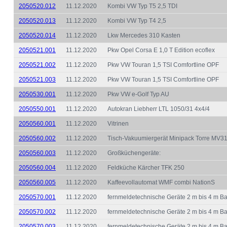
2050520.012
11.12.2020
Kombi VW Typ T5 2,5 TDI
2050520.013
11.12.2020
Kombi VW Typ T4 2,5
2050520.014
11.12.2020
Lkw Mercedes 310 Kasten
2050521.001
11.12.2020
Pkw Opel Corsa E 1,0 T Edition ecoflex
2050521.002
11.12.2020
Pkw VW Touran 1,5 TSI Comfortline OPF
2050521.003
11.12.2020
Pkw VW Touran 1,5 TSI Comfortline OPF
2050530.001
11.12.2020
Pkw VW e-Golf Typ AU
2050550.001
11.12.2020
Autokran Liebherr LTL 1050/31 4x4/4
2050560.001
11.12.2020
Vitrinen
2050560.002
11.12.2020
Tisch-Vakuumiergerät Minipack Torre MV3
2050560.003
11.12.2020
Großküchengeräte:
2050560.004
11.12.2020
Feldküche Kärcher TFK 250
2050560.005
11.12.2020
Kaffeevollautomat WMF combi NationS
2050570.001
11.12.2020
fernmeldetechnische Geräte 2 m bis 4 m B
2050570.002
11.12.2020
fernmeldetechnische Geräte 2 m bis 4 m B
2050570.003
11.12.2020
fernmeldetechnische Geräte 2 m bis 4 m B