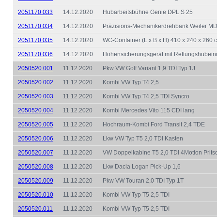
2051170.033
14.12.2020
Hubarbeitsbühne Genie DPL S 25
2051170.034
14.12.2020
Präzisions-Mechanikerdrehbank Weiler M
2051170.035
14.12.2020
WC-Container (L x B x H) 410 x 240 x 260 
2051170.036
14.12.2020
Höhensicherungsgerät mit Rettungshubein
2050520.001
11.12.2020
Pkw VW Golf Variant 1,9 TDI Typ 1J
2050520.002
11.12.2020
Kombi VW Typ T4 2,5
2050520.003
11.12.2020
Kombi VW Typ T4 2,5 TDI Syncro
2050520.004
11.12.2020
Kombi Mercedes Vito 115 CDI lang
2050520.005
11.12.2020
Hochraum-Kombi Ford Transit 2,4 TDE
2050520.006
11.12.2020
Lkw VW Typ T5 2,0 TDI Kasten
2050520.007
11.12.2020
VW Doppelkabine T5 2,0 TDI 4Motion Prits
2050520.008
11.12.2020
Lkw Dacia Logan Pick-Up 1,6
2050520.009
11.12.2020
Pkw VW Touran 2,0 TDI Typ 1T
2050520.010
11.12.2020
Kombi VW Typ T5 2,5 TDI
2050520.011
11.12.2020
Kombi VW Typ T5 2,5 TDI