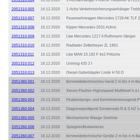
2051310.005
16.12.2020
1-Achs-Verkehrssicherungsanhänger Trebb
2051310.007
16.12.2020
Feuerwehrwagen Mercedes 1726 AK TLF 2
2051310.008
16.12.2020
Kipper Mercedes 2031 Actros
2051310.009
16.12.2020
Lkw Mercedes 1217 A Ruthmann-Steiger
2051310.010
16.12.2020
Radlader Zettelmeyer ZL 1801
2051310.011
16.12.2020
Lkw MAN 15.192 F 4x2 Pritsche
2051310.012
16.12.2020
Unimog 435 2 t
2051310.013
16.12.2020
Diesel-Gabelstapler Linde H 50 D
2051360.001
16.12.2020
fernmeldetechnisches Gerät 2 m bis 4 m B
2051360.002
16.12.2020
Xenon-Flasher-Highsspeed-Multilevel h.a.l
2051360.003
16.12.2020
Peakleistungs- und Kennlinienmessgerät
2051360.004
16.12.2020
Diagnoseprüfgerät Sondensatz R & S HZ 1
2051360.005
16.12.2020
Mechanische Waage Soehnle
2051360.006
16.12.2020
Spiegelreflexkameras:
2051360.007
16.12.2020
fernmeldetechnische Geräte 2 m bis 4 m B