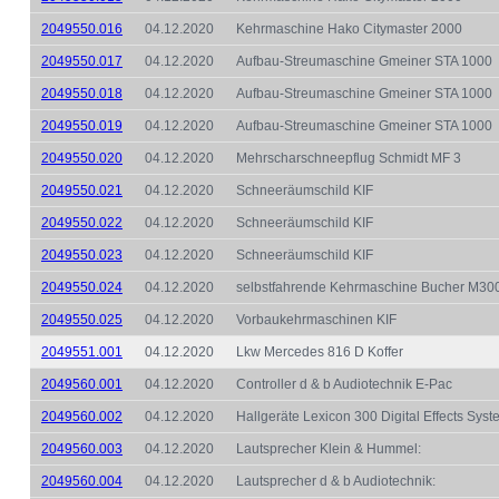
2049550.016
04.12.2020
Kehrmaschine Hako Citymaster 2000
2049550.017
04.12.2020
Aufbau-Streumaschine Gmeiner STA 1000
2049550.018
04.12.2020
Aufbau-Streumaschine Gmeiner STA 1000
2049550.019
04.12.2020
Aufbau-Streumaschine Gmeiner STA 1000
2049550.020
04.12.2020
Mehrscharschneepflug Schmidt MF 3
2049550.021
04.12.2020
Schneeräumschild KIF
2049550.022
04.12.2020
Schneeräumschild KIF
2049550.023
04.12.2020
Schneeräumschild KIF
2049550.024
04.12.2020
selbstfahrende Kehrmaschine Bucher M300
2049550.025
04.12.2020
Vorbaukehrmaschinen KIF
2049551.001
04.12.2020
Lkw Mercedes 816 D Koffer
2049560.001
04.12.2020
Controller d & b Audiotechnik E-Pac
2049560.002
04.12.2020
Hallgeräte Lexicon 300 Digital Effects Sys
2049560.003
04.12.2020
Lautsprecher Klein & Hummel:
2049560.004
04.12.2020
Lautsprecher d & b Audiotechnik: