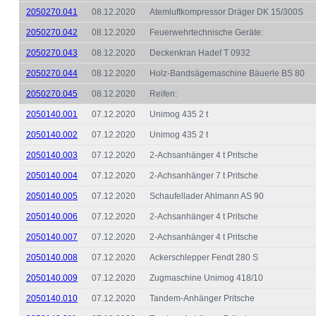
2050270.041
08.12.2020
Atemluftkompressor Dräger DK 15/300S
2050270.042
08.12.2020
Feuerwehrtechnische Geräte:
2050270.043
08.12.2020
Deckenkran Hadef T 0932
2050270.044
08.12.2020
Holz-Bandsägemaschine Bäuerle BS 80
2050270.045
08.12.2020
Reifen:
2050140.001
07.12.2020
Unimog 435 2 t
2050140.002
07.12.2020
Unimog 435 2 t
2050140.003
07.12.2020
2-Achsanhänger 4 t Pritsche
2050140.004
07.12.2020
2-Achsanhänger 7 t Pritsche
2050140.005
07.12.2020
Schaufellader Ahlmann AS 90
2050140.006
07.12.2020
2-Achsanhänger 4 t Pritsche
2050140.007
07.12.2020
2-Achsanhänger 4 t Pritsche
2050140.008
07.12.2020
Ackerschlepper Fendt 280 S
2050140.009
07.12.2020
Zugmaschine Unimog 418/10
2050140.010
07.12.2020
Tandem-Anhänger Pritsche