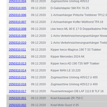
2050310.004
09.12.2020
Zugmaschine Unimog 405/12
2050310.005
09.12.2020
D-Gabelstapler Still RX 70-25
2050310.006
09.12.2020
1-Achsanhänger Pritsche Trebbiner TP12.
2050310.007
09.12.2020
2-Achsanhänger Koffer Wüllhorst TFA 18
2050310.008
09.12.2020
Lkw Iveco ML 80 E 17 D Doppelkabine Prit
2050310.009
09.12.2020
1-Achs-Verkehrssicherungsanhänger Niss
2050310.010
09.12.2020
1-Achs-Verkehrssicherungsanhänger Treb
2050310.011
09.12.2020
Kipper Iveco-Magirus 190 T 33 Trakker
2050310.012
09.12.2020
Kipper Mercedes 2024 AK
2050310.013
09.12.2020
Kipper Iveco AD 190 T35 W/P Trakker
2050310.014
09.12.2020
Kipper MAN LE 10.220
2050310.015
09.12.2020
Zugmaschine Unimog 405/12 U 400
2050310.016
09.12.2020
Zugmaschine Unimog 405/12 U 400
2050310.017
09.12.2020
Feuerwehrwagen DB LAF 1113 B TLF 16
2050320.001
09.12.2020
Krad Kawasaki ZR 750 C
2050320.002
09.12.2020
Krad Moto Guzzi V-35