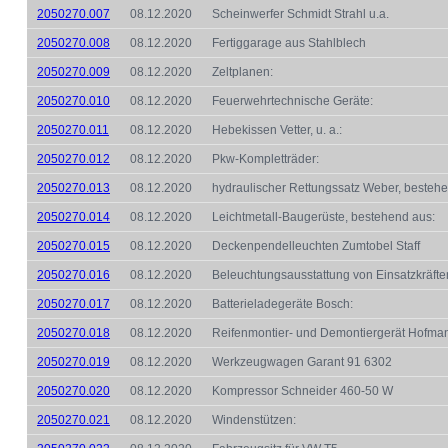
2050270.007
08.12.2020
Scheinwerfer Schmidt Strahl u.a.
2050270.008
08.12.2020
Fertiggarage aus Stahlblech
2050270.009
08.12.2020
Zeltplanen:
2050270.010
08.12.2020
Feuerwehrtechnische Geräte:
2050270.011
08.12.2020
Hebekissen Vetter, u. a.:
2050270.012
08.12.2020
Pkw-Kompletträder:
2050270.013
08.12.2020
hydraulischer Rettungssatz Weber, bestehe
2050270.014
08.12.2020
Leichtmetall-Baugerüste, bestehend aus:
2050270.015
08.12.2020
Deckenpendelleuchten Zumtobel Staff
2050270.016
08.12.2020
Beleuchtungsausstattung von Einsatzkräften,
2050270.017
08.12.2020
Batterieladegeräte Bosch:
2050270.018
08.12.2020
Reifenmontier- und Demontiergerät Hofma
2050270.019
08.12.2020
Werkzeugwagen Garant 91 6302
2050270.020
08.12.2020
Kompressor Schneider 460-50 W
2050270.021
08.12.2020
Windenstützen: