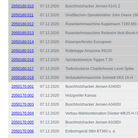
2050160.010
07.12.2020
Buschholzhacker Jensen A141 Z
2050160.011
07.12.2020
Großflächen-Spindelmäher John Deere 1
2050160.012
07.12.2020
Rasenkehrmaschine Kugelmann T180 M5 
2050160.013
07.12.2020
Rasenkehrmaschine Redexim Verti-Brush fü
2050160.014
07.12.2020
Rasenperforator Eurogreen
2050160.015
07.12.2020
Rüttelegge Amazone RE/20
2050160.016
07.12.2020
Sportplatzwalze Tigges T 30
2050160.017
07.12.2020
Tiefenlockerer Charterhouse Level Spike
2050160.018
07.12.2020
Vorbaukehrmaschine Schmidt VKS 16-H
2050170.001
07.12.2020
Buschholzhacker Jensen A340DI
2050170.002
07.12.2020
Holzgreifer Kamas
2050170.003
07.12.2020
Buschholzhacker Jensen A340DI
2050170.004
07.12.2020
Vorbau-Mähkombination Dücker MK25 H /
2050170.005
07.12.2020
Buschholzhacker Jensen A328DI
2050170.006
07.12.2020
Erdbohrgerät Stihl BT360 u. a.