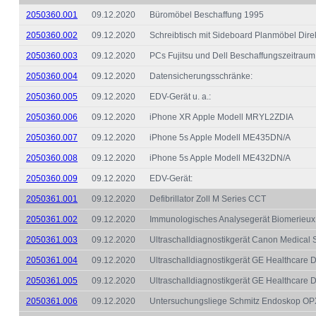
2050360.001
09.12.2020
Büromöbel Beschaffung 1995
2050360.002
09.12.2020
Schreibtisch mit Sideboard Planmöbel Dire
2050360.003
09.12.2020
PCs Fujitsu und Dell Beschaffungszeitrau
2050360.004
09.12.2020
Datensicherungsschränke:
2050360.005
09.12.2020
EDV-Gerät u. a.:
2050360.006
09.12.2020
iPhone XR Apple Modell MRYL2ZDIA
2050360.007
09.12.2020
iPhone 5s Apple Modell ME435DN/A
2050360.008
09.12.2020
iPhone 5s Apple Modell ME432DN/A
2050360.009
09.12.2020
EDV-Gerät:
2050361.001
09.12.2020
Defibrillator Zoll M Series CCT
2050361.002
09.12.2020
Immunologisches Analysegerät Biomerieux
2050361.003
09.12.2020
Ultraschalldiagnostikgerät Canon Medical
2050361.004
09.12.2020
Ultraschalldiagnostikgerät GE Healthcare D
2050361.005
09.12.2020
Ultraschalldiagnostikgerät GE Healthcare D
2050361.006
09.12.2020
Untersuchungsliege Schmitz Endoskop O