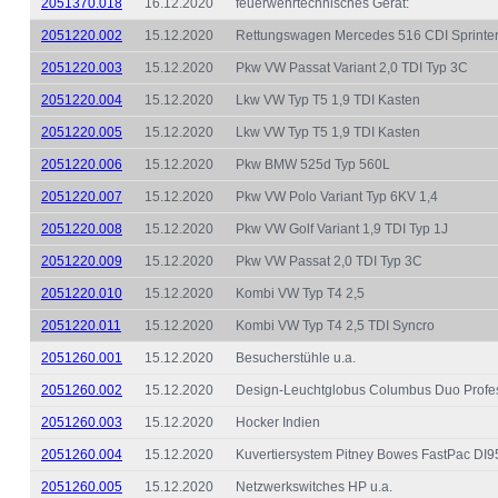
2051370.018
16.12.2020
feuerwehrtechnisches Gerät:
2051220.002
15.12.2020
Rettungswagen Mercedes 516 CDI Sprinte
2051220.003
15.12.2020
Pkw VW Passat Variant 2,0 TDI Typ 3C
2051220.004
15.12.2020
Lkw VW Typ T5 1,9 TDI Kasten
2051220.005
15.12.2020
Lkw VW Typ T5 1,9 TDI Kasten
2051220.006
15.12.2020
Pkw BMW 525d Typ 560L
2051220.007
15.12.2020
Pkw VW Polo Variant Typ 6KV 1,4
2051220.008
15.12.2020
Pkw VW Golf Variant 1,9 TDI Typ 1J
2051220.009
15.12.2020
Pkw VW Passat 2,0 TDI Typ 3C
2051220.010
15.12.2020
Kombi VW Typ T4 2,5
2051220.011
15.12.2020
Kombi VW Typ T4 2,5 TDI Syncro
2051260.001
15.12.2020
Besucherstühle u.a.
2051260.002
15.12.2020
Design-Leuchtglobus Columbus Duo Profes
2051260.003
15.12.2020
Hocker Indien
2051260.004
15.12.2020
Kuvertiersystem Pitney Bowes FastPac DI95
2051260.005
15.12.2020
Netzwerkswitches HP u.a.