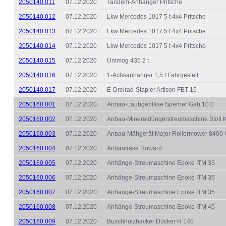
2050140.011
07.12.2020
Tandem-Anhänger Pritsche
2050140.012
07.12.2020
Lkw Mercedes 1017 5 t 4x4 Pritsche
2050140.013
07.12.2020
Lkw Mercedes 1017 5 t 4x4 Pritsche
2050140.014
07.12.2020
Lkw Mercedes 1017 5 t 4x4 Pritsche
2050140.015
07.12.2020
Unimog 435 2 t
2050140.016
07.12.2020
1-Achsanhänger 1,5 t Fahrgestell
2050140.017
07.12.2020
E-Dreirad-Stapler Artison FBT 15
2050160.001
07.12.2020
Anbau-Laubgebläse Sperber Gab 10 0
2050160.002
07.12.2020
Anbau-Mineraldüngerstreumaschine Stoll
2050160.003
07.12.2020
Anbau-Mähgerät Major Rollermower 8400
2050160.004
07.12.2020
Anbaufräse Howard
2050160.005
07.12.2020
Anhänge-Streumaschine Epoke ITM 35
2050160.006
07.12.2020
Anhänge-Streumaschine Epoke ITM 35
2050160.007
07.12.2020
Anhänge-Streumaschine Epoke ITM 35
2050160.008
07.12.2020
Anhänge-Streumaschine Epoke ITM 45
2050160.009
07.12.2020
Buschholzhacker Dücker H 140