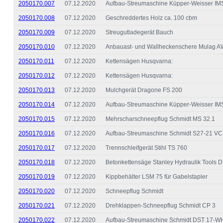
2050170.007
07.12.2020
Aufbau-Streumaschine Küpper-Weisser I
2050170.008
07.12.2020
Geschreddertes Holz ca. 100 cbm
2050170.009
07.12.2020
Streugutladegerät Bauch
2050170.010
07.12.2020
Anbauast- und Wallheckenschere Mulag 
2050170.011
07.12.2020
Kettensägen Husqvarna:
2050170.012
07.12.2020
Kettensägen Husqvarna:
2050170.013
07.12.2020
Mulchgerät Dragone FS 200
2050170.014
07.12.2020
Aufbau-Streumaschine Küpper-Weisser I
2050170.015
07.12.2020
Mehrscharschneepflug Schmidt MS 32.1
2050170.016
07.12.2020
Aufbau-Streumaschine Schmidt S27-21 V
2050170.017
07.12.2020
Trennschleifgerät Stihl TS 760
2050170.018
07.12.2020
Betonkettensäge Stanley Hydraulik Tools 
2050170.019
07.12.2020
Kippbehälter LSM 75 für Gabelstapler
2050170.020
07.12.2020
Schneepflug Schmidt
2050170.021
07.12.2020
Drehklappen-Schneepflug Schmidt CP 3
2050170.022
07.12.2020
Aufbau-Streumaschine Schmidt DST 17-W