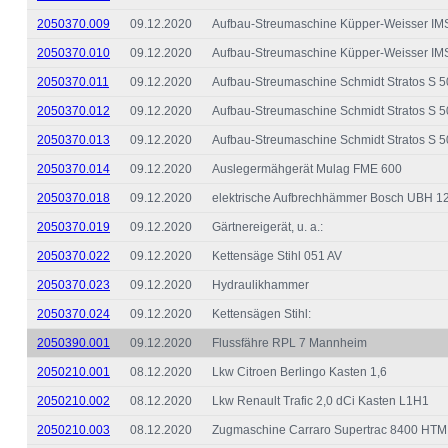
2050370.009
09.12.2020
Aufbau-Streumaschine Küpper-Weisser I
2050370.010
09.12.2020
Aufbau-Streumaschine Küpper-Weisser I
2050370.011
09.12.2020
Aufbau-Streumaschine Schmidt Stratos S
2050370.012
09.12.2020
Aufbau-Streumaschine Schmidt Stratos S
2050370.013
09.12.2020
Aufbau-Streumaschine Schmidt Stratos S
2050370.014
09.12.2020
Auslegermähgerät Mulag FME 600
2050370.018
09.12.2020
elektrische Aufbrechhämmer Bosch UBH 1
2050370.019
09.12.2020
Gärtnereigerät, u. a.:
2050370.022
09.12.2020
Kettensäge Stihl 051 AV
2050370.023
09.12.2020
Hydraulikhammer
2050370.024
09.12.2020
Kettensägen Stihl:
2050390.001
09.12.2020
Flussfähre RPL 7 Mannheim
2050210.001
08.12.2020
Lkw Citroen Berlingo Kasten 1,6
2050210.002
08.12.2020
Lkw Renault Trafic 2,0 dCi Kasten L1H1
2050210.003
08.12.2020
Zugmaschine Carraro Supertrac 8400 HTM