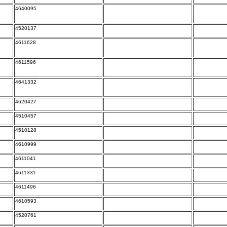
4640095
4520137
4611628
4611596
4641332
4620427
4510457
4510128
4610999
4611041
4611331
4611496
4610593
4520761