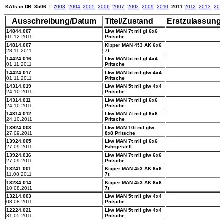
KATs in DB: 3506
|
2003
2004
2005
2006
2007
2008
2009
2010
2011
2012
2013
20
Ausschreibung/Datum
Titel/Zustand
Erstzulassun
14844.007
Lkw MAN 7t mil gl 6x6
01.12.2011
Pritsche
14814.007
Kipper MAN 453 AK 6x6
28.11.2011
7t
14424.016
Lkw MAN 5t mil gl 4x4
01.11.2011
Pritsche
14424.017
Lkw MAN 5t mil glw 4x4
01.11.2011
Pritsche
14314.019
Lkw MAN 5t mil glw 4x4
24.10.2011
Pritsche
14314.011
Lkw MAN 7t mil gl 6x6
24.10.2011
Pritsche
14314.012
Lkw MAN 7t mil gl 6x6
24.10.2011
Pritsche
13924.003
Lkw MAN 10t mil glw
27.09.2011
8x8 Pritsche
13924.005
Lkw MAN 7t mil gl 6x6
27.09.2011
Fahrgestell
13924.016
Lkw MAN 7t mil glw 6x6
27.09.2011
Pritsche
13241.001
Kipper MAN 453 AK 6x6
11.08.2011
7t
13234.014
Kipper MAN 453 AK 6x6
10.08.2011
7t
13214.003
Lkw MAN 5t mil glw 4x4
08.08.2011
Pritsche
12224.021
Lkw MAN 5t mil glw 4x4
31.05.2011
Pritsche