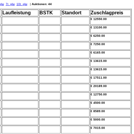
glw
7t_glw
10t_glw
|
Auktionen: 44
Laufleistung
BSTK
Standort
Zuschlagpreis
€ 12550.00
€ 13100.00
€ 6250.00
€ 7250.00
€ 6165.00
€ 13615.00
€ 13615.00
€ 17511.00
€ 20189.00
€ 12750.00
€ 4500.00
€ 8589.00
€ 5000.00
€ 7015.00