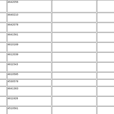
4642056
4640210
4642078
4641561
4610169
4612039
4611543
4610595
4530578
4641363
4611928
4510561