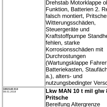
Drehstab Motorklappe o
Funktion, Batterien 2. R
falsch montiert, Pritsc
Witterungsschäden,
Steuergeräte und
Kraftstoffpumpe Standh
fehlen, starke
Korrosionsschäden mit
Durchrostungen
(Wartungsklappe Fahrer
Batteriekasten, Staufäch
a.), alters- und
nutzungsbedingter Versc
1802140.013
Lkw MAN 10 t mil glw 
08.01.2018
Pritsche
Bereifung Altergrenze