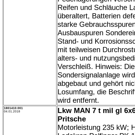
Reifen und Schläuche L
überaltert, Batterien def
starke Gebrauchsspuren
Ausbauspuren Sonderei
Stand- und Korrosionss
mit teilweisen Durchros
alters- und nutzungsbed
Verschleiß. Hinweis: Die
Sondersignalanlage wird
abgebaut und gehört ni
Losumfang, die Beschrif
wird entfernt.
1801410.001
Lkw MAN 7 t mil gl 6x
04.01.2018
Pritsche
Motorleistung 235 kW; 