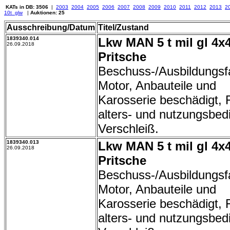
KATs in DB: 3506
|
2003
2004
2005
2006
2007
2008
2009
2010
2011
2012
2013
2
10t_glw
|
Auktionen: 25
Ausschreibung/Datum
Titel/Zustand
1839340.014
Lkw MAN 5 t mil gl 4x
26.09.2018
Pritsche
Beschuss-/Ausbildungsf
Motor, Anbauteile und
Karosserie beschädigt, F
alters- und nutzungsbed
Verschleiß.
1839340.013
Lkw MAN 5 t mil gl 4x
26.09.2018
Pritsche
Beschuss-/Ausbildungsf
Motor, Anbauteile und
Karosserie beschädigt, F
alters- und nutzungsbed