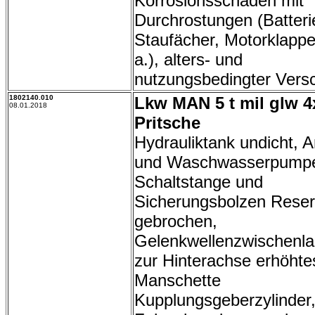
Korrosionsschäden mit
Durchrostungen (Batteri
Staufächer, Motorklappe 
a.), alters- und
nutzungsbedingter Versc
1802140.010
Lkw MAN 5 t mil glw 4
08.01.2018
Pritsche
Hydrauliktank undicht, A
und Waschwasserpumpe
Schaltstange und
Sicherungsbolzen Rese
gebrochen,
Gelenkwellenzwischenl
zur Hinterachse erhöhtes
Manschette
Kupplungsgeberzylinder,