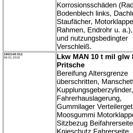
Korrosionsschäden (Rad
Bodenblech links, Dachl
Staufächer, Motorklappe
Rahmen, Endrohr u. a.), 
und nutzungsbedingter
Verschleiß.
1802140.012
Lkw MAN 10 t mil glw 
08.01.2018
Pritsche
Bereifung Altersgrenze
überschritten, Manschet
Kupplungsgeberzylinder,
Fahrerhauslagerung,
Gummilager Verteilerget
Moosgummi Motorklappe 
Sitzbezug Beifahrerseit
Knieschutz Fahrerseite