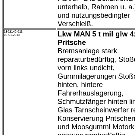
unterhalb, Rahmen u. a.)
und nutzungsbedingter
Verschleiß.
1802140.011
Lkw MAN 5 t mil glw 4
08.01.2018
Pritsche
Bremsanlage stark
reparaturbedürftig, Sto
vorn links undicht,
Gummilagerungen Stoß
hinten, hintere
Fahrerhauslagerung,
Schmutzfänger hinten li
Glas Tarnscheinwerfer r
Konservierung Pritsche
und Moosgummi Motork