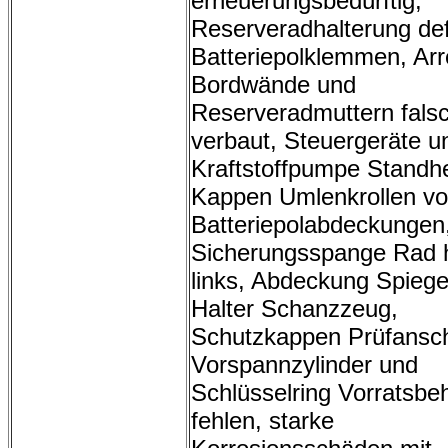
erneuerungsbedürftig,
Reserveradhalterung def
Batteriepolklemmen, Arr
Bordwände und
Reserveradmuttern fals
verbaut, Steuergeräte u
Kraftstoffpumpe Standh
Kappen Umlenkrollen vo
Batteriepolabdeckungen
Sicherungsspange Rad 
links, Abdeckung Spiege
Halter Schanzzeug,
Schutzkappen Prüfansc
Vorspannzylinder und
Schlüsselring Vorratsbeh
fehlen, starke