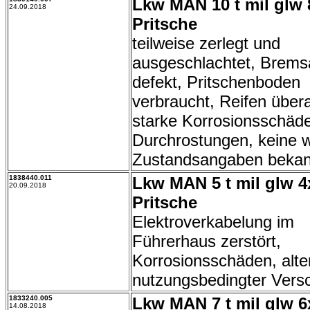
Lkw MAN 10 t mil glw 
24.09.2018
Pritsche
teilweise zerlegt und
ausgeschlachtet, Brems
defekt, Pritschenboden
verbraucht, Reifen überal
starke Korrosionsschäd
Durchrostungen, keine w
Zustandsangaben bekan
1838440.011
Lkw MAN 5 t mil glw 4
20.09.2018
Pritsche
Elektroverkabelung im
Führerhaus zerstört,
Korrosionsschäden, alte
nutzungsbedingter Versc
1833240.005
Lkw MAN 7 t mil glw 6
14.08.2018