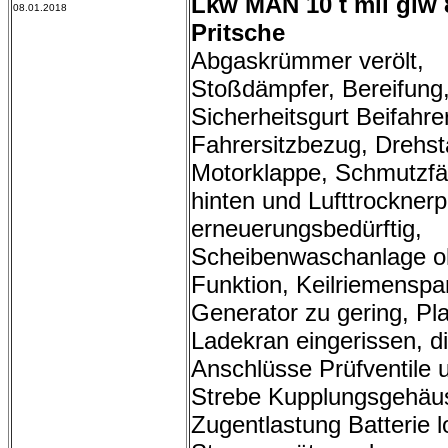
Lkw MAN 10 t mil glw 
08.01.2018
Pritsche
Abgaskrümmer verölt,
Stoßdämpfer, Bereifung
Sicherheitsgurt Beifahrer
Fahrersitzbezug, Drehs
Motorklappe, Schmutzf
hinten und Lufttrockner
erneuerungsbedürftig,
Scheibenwaschanlage 
Funktion, Keilriemensp
Generator zu gering, Pl
Ladekran eingerissen, d
Anschlüsse Prüfventile u
Strebe Kupplungsgehäu
Zugentlastung Batterie l