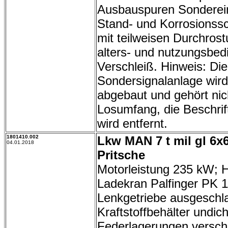
Ausbauspuren Sonderei
Stand- und Korrosionss
mit teilweisen Durchros
alters- und nutzungsbed
Verschleiß. Hinweis: Die
Sondersignalanlage wird
abgebaut und gehört ni
Losumfang, die Beschrif
wird entfernt.
1801410.002
Lkw MAN 7 t mil gl 6x
04.01.2018
Pritsche
Motorleistung 235 kW; 
Ladekran Palfinger PK 
Lenkgetriebe ausgeschl
Kraftstoffbehälter undich
Federlagerungen verschl