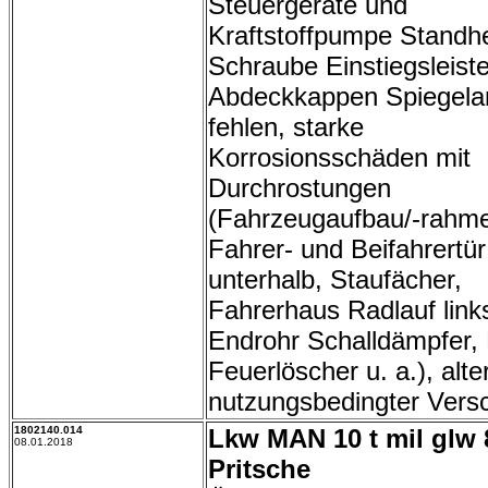
Steuergeräte und
Kraftstoffpumpe Standh
Schraube Einstiegsleist
Abdeckkappen Spiegel
fehlen, starke
Korrosionsschäden mit
Durchrostungen
(Fahrzeugaufbau/-rahm
Fahrer- und Beifahrertür
unterhalb, Staufächer,
Fahrerhaus Radlauf link
Endrohr Schalldämpfer,
Feuerlöscher u. a.), alte
nutzungsbedingter Versc
1802140.014
Lkw MAN 10 t mil glw 
08.01.2018
Pritsche