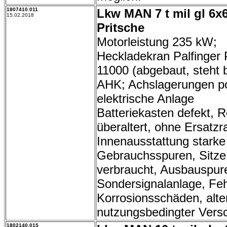
1807410.011
Lkw MAN 7 t mil gl 6x
15.02.2018
Pritsche
Motorleistung 235 kW;
Heckladekran Palfinger
11000 (abgebaut, steht b
AHK; Achslagerungen p
elektrische Anlage
Batteriekasten defekt, R
überaltert, ohne Ersatzr
Innenausstattung starke
Gebrauchsspuren, Sitze
verbraucht, Ausbauspur
Sondersignalanlage, Fehl
Korrosionsschäden, alte
nutzungsbedingter Versc
1802140.015