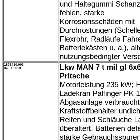
und Haltegummi Schan
fehlen, starke
Korrosionsschäden mit
Durchrostungen (Schell
Flexrohr, Radläufe Fahr
Batteriekästen u. a.), al
nutzungsbedingter Versc
1801410.003
Lkw MAN 7 t mil gl 6x
04.01.2018
Pritsche
Motorleistung 235 kW; 
Ladekran Palfinger PK 
Abgasanlage verbraucht
Kraftstoffbehälter undich
Reifen und Schläuche L
überaltert, Batterien def
starke Gebrauchsspuren