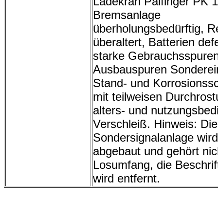
Ladekran Palfinger PK 
Bremsanlage
überholungsbedürftig, R
überaltert, Batterien def
starke Gebrauchsspuren
Ausbauspuren Sonderei
Stand- und Korrosionss
mit teilweisen Durchros
alters- und nutzungsbed
Verschleiß. Hinweis: Die
Sondersignalanlage wird
abgebaut und gehört ni
Losumfang, die Beschrif
wird entfernt.