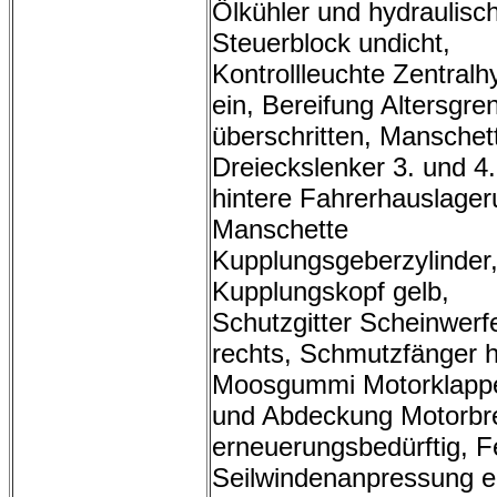
Ölkühler und hydraulisc
Steuerblock undicht,
Kontrollleuchte Zentralh
ein, Bereifung Altersgre
überschritten, Manschet
Dreieckslenker 3. und 4
hintere Fahrerhauslager
Manschette
Kupplungsgeberzylinder
Kupplungskopf gelb,
Schutzgitter Scheinwerf
rechts, Schmutzfänger h
Moosgummi Motorklappe
und Abdeckung Motorb
erneuerungsbedürftig, F
Seilwindenanpressung e