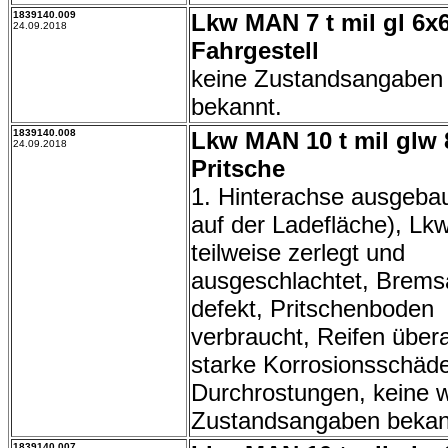
1839140.009
Lkw MAN 7 t mil gl 6x
24.09.2018
Fahrgestell
keine Zustandsangaben
bekannt.
1839140.008
Lkw MAN 10 t mil glw 
24.09.2018
Pritsche
1. Hinterachse ausgebaut
auf der Ladefläche), Lk
teilweise zerlegt und
ausgeschlachtet, Brems
defekt, Pritschenboden
verbraucht, Reifen überal
starke Korrosionsschäd
Durchrostungen, keine w
Zustandsangaben bekan
1839140.007