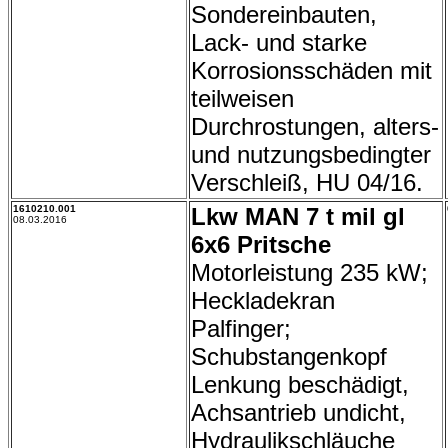
Sondereinbauten,
Lack- und starke
Korrosionsschäden mit
teilweisen
Durchrostungen, alters-
und nutzungsbedingter
Verschleiß, HU 04/16.
1610210.001
Lkw MAN 7 t mil gl
08.03.2016
6x6 Pritsche
Motorleistung 235 kW;
Heckladekran
Palfinger;
Schubstangenkopf
Lenkung beschädigt,
Achsantrieb undicht,
Hydraulikschläuche