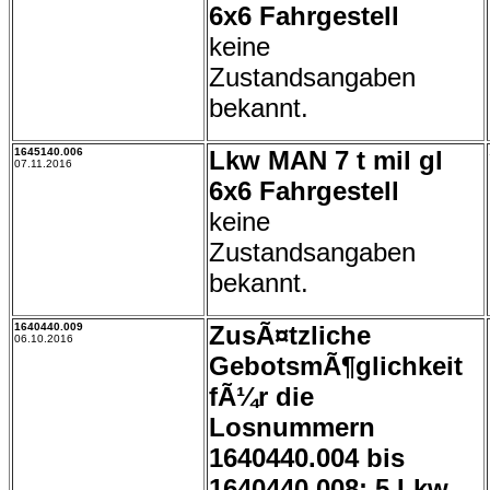
6x6 Fahrgestell
keine
Zustandsangaben
bekannt.
1645140.006
Lkw MAN 7 t mil gl
07.11.2016
6x6 Fahrgestell
keine
Zustandsangaben
bekannt.
1640440.009
ZusÃ¤tzliche
06.10.2016
GebotsmÃ¶glichkeit
fÃ¼r die
Losnummern
1640440.004 bis
1640440.008: 5 Lkw