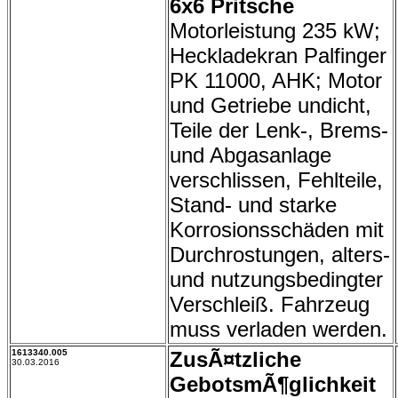
6x6 Pritsche
Motorleistung 235 kW;
Heckladekran Palfinger
PK 11000, AHK; Motor
und Getriebe undicht,
Teile der Lenk-, Brems-
und Abgasanlage
verschlissen, Fehlteile,
Stand- und starke
Korrosionsschäden mit
Durchrostungen, alters-
und nutzungsbedingter
Verschleiß. Fahrzeug
muss verladen werden.
1613340.005
ZusÃ¤tzliche
30.03.2016
GebotsmÃ¶glichkeit