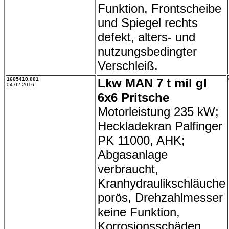
Funktion, Frontscheibe
und Spiegel rechts
defekt, alters- und
nutzungsbedingter
Verschleiß.
1605410.001
Lkw MAN 7 t mil gl
04.02.2016
6x6 Pritsche
Motorleistung 235 kW;
Heckladekran Palfinger
PK 11000, AHK;
Abgasanlage
verbraucht,
Kranhydraulikschläuche
porös, Drehzahlmesser
keine Funktion,
Korrosionsschäden,