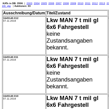
KATs in DB: 3506
|
2003
2004
2005
2006
2007
2008
2009
2010
2011
2012
2013
2
10t_glw
|
Auktionen: 33
Ausschreibung/Datum
Titel/Zustand
1645140.012
Lkw MAN 7 t mil gl
07.11.2016
6x6 Fahrgestell
keine
Zustandsangaben
bekannt.
1645140.011
Lkw MAN 7 t mil gl
07.11.2016
6x6 Fahrgestell
keine
Zustandsangaben
bekannt.
1645140.010
Lkw MAN 7 t mil gl
07.11.2016
6x6 Fahrgestell