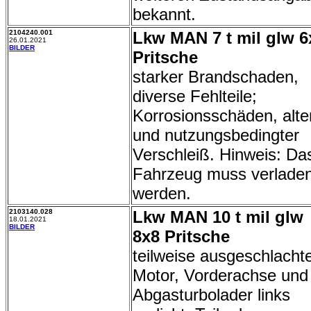
bekannt.
2104240.001
Lkw MAN 7 t mil glw 6
26.01.2021
BILDER
Pritsche
starker Brandschaden,
diverse Fehlteile;
Korrosionsschäden, alte
und nutzungsbedingter
Verschleiß. Hinweis: Da
Fahrzeug muss verlade
werden.
2103140.028
Lkw MAN 10 t mil glw
18.01.2021
BILDER
8x8 Pritsche
teilweise ausgeschlachte
Motor, Vorderachse und
Abgasturbolader links