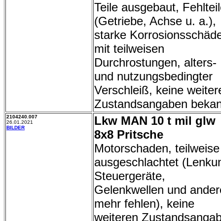
Teile ausgebaut, Fehltei
(Getriebe, Achse u. a.),
starke Korrosionsschäd
mit teilweisen
Durchrostungen, alters-
und nutzungsbedingter
Verschleiß, keine weiter
Zustandsangaben bekan
2104240.007
Lkw MAN 10 t mil glw
26.01.2021
BILDER
8x8 Pritsche
Motorschaden, teilweise
ausgeschlachtet (Lenku
Steuergeräte,
Gelenkwellen und ander
mehr fehlen), keine
weiteren Zustandsanga