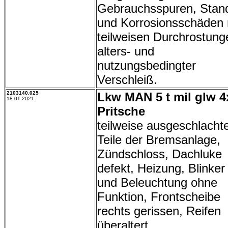
Gebrauchsspuren, Stan
und Korrosionsschäden 
teilweisen Durchrostung
alters- und
nutzungsbedingter
Verschleiß.
2103140.025
Lkw MAN 5 t mil glw 4
18.01.2021
Pritsche
teilweise ausgeschlachte
Teile der Bremsanlage,
Zündschloss, Dachluke
defekt, Heizung, Blinker
und Beleuchtung ohne
Funktion, Frontscheibe
rechts gerissen, Reifen
überaltert,