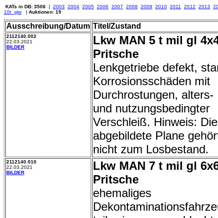
KATs in DB: 3506
|
2003
2004
2005
2006
2007
2008
2009
2010
2011
2012
2013
2
10t_glw
|
Auktionen: 19
Ausschreibung/Datum
Titel/Zustand
2112140.002
Lkw MAN 5 t mil gl 4x
22.03.2021
BILDER
Pritsche
Lenkgetriebe defekt, sta
Korrosionsschäden mit
Durchrostungen, alters-
und nutzungsbedingter
Verschleiß. Hinweis: Die
abgebildete Plane gehör
nicht zum Losbestand.
2112140.010
Lkw MAN 7 t mil gl 6x
22.03.2021
BILDER
Pritsche
ehemaliges
Dekontaminationsfahrze