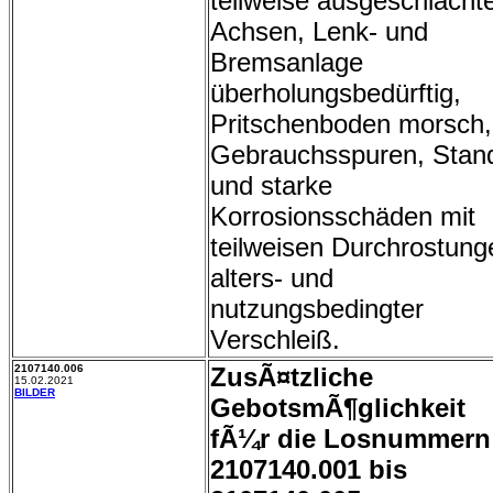
teilweise ausgeschlachte
Achsen, Lenk- und
Bremsanlage
überholungsbedürftig,
Pritschenboden morsch,
Gebrauchsspuren, Stan
und starke
Korrosionsschäden mit
teilweisen Durchrostung
alters- und
nutzungsbedingter
Verschleiß.
2107140.006
ZusÃ¤tzliche
15.02.2021
BILDER
GebotsmÃ¶glichkeit
fÃ¼r die Losnummern
2107140.001 bis